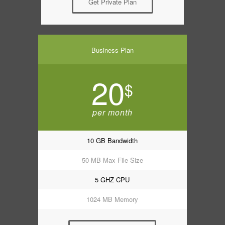
Get Private Plan
Business Plan
20
$
per month
10 GB Bandwidth
50 MB Max File Size
5 GHZ CPU
1024 MB Memory