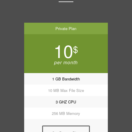
Private Plan
10
$
per month
1 GB Bandwidth
10 MB Max File Size
3 GHZ CPU
256 MB Memory