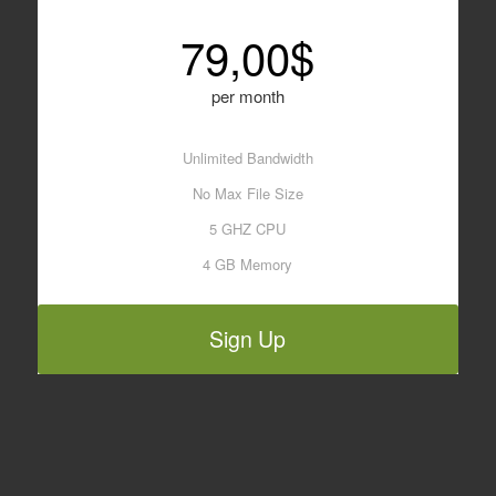
79,00$
per month
Unlimited Bandwidth
No Max File Size
5 GHZ CPU
4 GB Memory
Sign Up