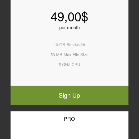
49,00$
per month
10 GB Bandwidth
50 MB Max File Size
5 GHZ CPU
–
Sign Up
PRO