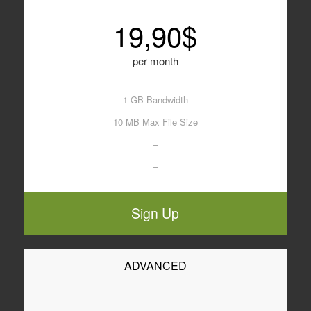
19,90$
per month
1 GB Bandwidth
10 MB Max File Size
–
–
Sign Up
ADVANCED